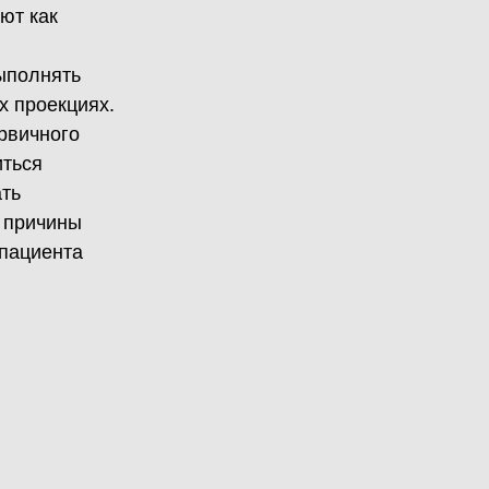
ют как
выполнять
х проекциях.
рвичного
иться
ать
ь причины
 пациента