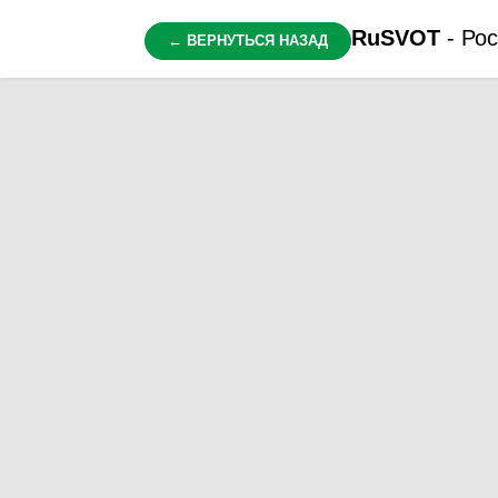
RuSVOT
- Рос