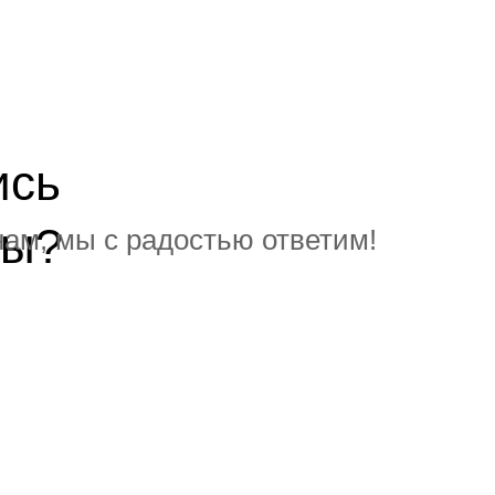
ись
сы?
ам, мы с радостью ответим!