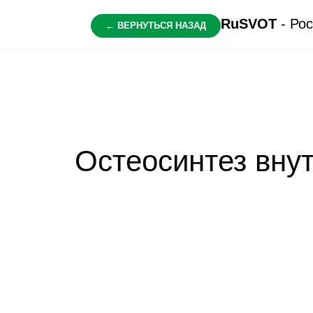
RuSVOT
- Рос
Остеосинтез вну